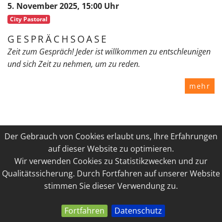
5. November 2025, 15:00 Uhr
City Pastoral
GESPRÄCHSOASE
Zeit zum Gespräch! Jeder ist willkommen zu entschleunigen
und sich Zeit zu nehmen, um zu reden.
mehr
5. November 2025, 12:15 Uhr
Der Gebrauch von Cookies erlaubt uns, Ihre Erfahrungen
City Pastoral
auf dieser Website zu optimieren.
Wir verwenden Cookies zu Statistikzwecken und zur
HEILIGE MESSE
Qualitätssicherung. Durch Fortfahren auf unserer Website
Inmitten von alltäglichen Aufgaben und Herausforderungen
stimmen Sie dieser Verwendung zu.
- Eucharistie feiern. Danke sagen und neue Kraft schöpfen.
Fortfahren
Datenschutz
mehr