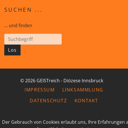
SUCHEN ...
... und finden
Los
© 2026 GEISTreich - Diözese Innsbruck
IMPRESSUM
LINKSAMMLUNG
DATENSCHUTZ
KONTAKT
Der Gebrauch von Cookies erlaubt uns, Ihre Erfahrungen 
powered by webEdition CMS