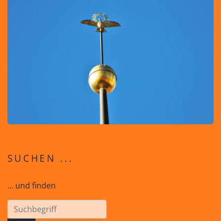
SUCHEN ...
... und finden