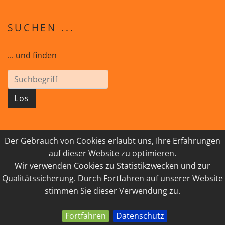
SUCHEN ...
... und finden
Los
Der Gebrauch von Cookies erlaubt uns, Ihre Erfahrungen
© 2026 GEISTreich - Diözese Innsbruck
auf dieser Website zu optimieren.
Wir verwenden Cookies zu Statistikzwecken und zur
IMPRESSUM
LINKSAMMLUNG
Qualitätssicherung. Durch Fortfahren auf unserer Website
DATENSCHUTZ
KONTAKT
stimmen Sie dieser Verwendung zu.
Fortfahren
Datenschutz
powered by webEdition CMS