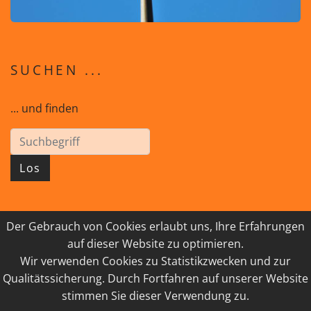
SUCHEN ...
... und finden
Los
Der Gebrauch von Cookies erlaubt uns, Ihre Erfahrungen
© 2026 GEISTreich - Diözese Innsbruck
auf dieser Website zu optimieren.
Wir verwenden Cookies zu Statistikzwecken und zur
IMPRESSUM
LINKSAMMLUNG
Qualitätssicherung. Durch Fortfahren auf unserer Website
DATENSCHUTZ
KONTAKT
stimmen Sie dieser Verwendung zu.