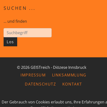
SUCHEN ...
... und finden
Los
© 2026 GEISTreich - Diözese Innsbruck
IMPRESSUM
LINKSAMMLUNG
DATENSCHUTZ
KONTAKT
Der Gebrauch von Cookies erlaubt uns, Ihre Erfahrungen 
powered by webEdition CMS