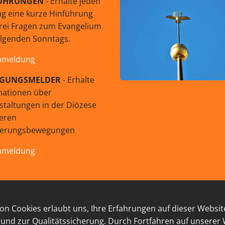
ÜHRUNGEN
- Erhalte jeden
g eine kurze Hinführung
rei Fragen zum Evangelium
olgenden Sonntags.
nmeldung
GUNGSMELDER
- Erhalte
mationen über
staltungen in der Diözese
eren
uerungsbewegungen
nmeldung
© 2026 GEISTreich - Diözese Innsbruck
n Cookies erlaubt uns, Ihre Erfahrungen auf dieser Websit
RESSUM
LINKSAMMLUNG
DATENSCHUTZ
KON
 und zur Qualitätssicherung. Durch Fortfahren auf unserer