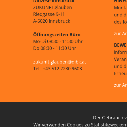
Diözese Innsbruck
HINF
ZUKUNFT.glauben
Monta
Riedgasse 9-11
und d
A-6020 Innsbruck
des f
zur A
Öffnungszeiten Büro
Mo-Di 08:30 - 11:30 Uhr
BEWE
Do 08:30 - 11:30 Uhr
Infor
Veran
zukunft.glauben@dibk.at
und d
Tel.: +43 512 2230 9603
Erne
zur A
Der Gebrauch vo
IMP
Wir verwenden Cookies zu Statistikzwecken