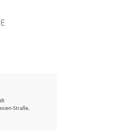
HE
dt
esien-Straße,