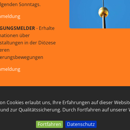
olgenden Sonntags.
nmeldung
GUNGSMELDER
- Erhalte
mationen über
staltungen in der Diözese
eren
uerungsbewegungen
nmeldung
© 2026 GEISTreich - Diözese Innsbruck
n Cookies erlaubt uns, Ihre Erfahrungen auf dieser Websit
RESSUM
LINKSAMMLUNG
DATENSCHUTZ
KON
 und zur Qualitätssicherung. Durch Fortfahren auf unserer
Fortfahren
Datenschutz