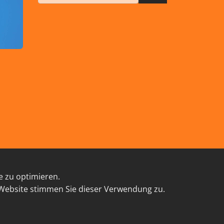
e zu optimieren.
TAKT
 Website stimmen Sie dieser Verwendung zu.
powered by webEdition CMS