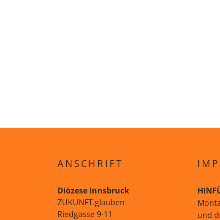
ANSCHRIFT
IMP
Diözese Innsbruck
HINF
ZUKUNFT.glauben
Monta
Riedgasse 9-11
und d