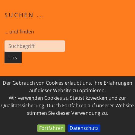
SUCHEN ...
... und finden
Los
Der Gebrauch von Cookies erlaubt uns, Ihre Erfahrungen
© 2026 GEISTreich - Diözese Innsbruck
auf dieser Website zu optimieren.
Wir verwenden Cookies zu Statistikzwecken und zur
IMPRESSUM
LINKSAMMLUNG
Qualitätssicherung. Durch Fortfahren auf unserer Website
DATENSCHUTZ
KONTAKT
stimmen Sie dieser Verwendung zu.
Fortfahren
Datenschutz
powered by webEdition CMS