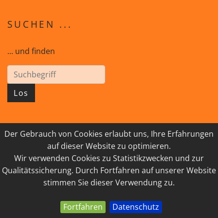
SUCHEN ...
... und finden
Los
Der Gebrauch von Cookies erlaubt uns, Ihre Erfahrungen
© 2026 GEISTreich - Diözese Innsbruck
auf dieser Website zu optimieren.
Wir verwenden Cookies zu Statistikzwecken und zur
IMPRESSUM
LINKSAMMLUNG
Qualitätssicherung. Durch Fortfahren auf unserer Website
DATENSCHUTZ
KONTAKT
stimmen Sie dieser Verwendung zu.
Fortfahren
Datenschutz
powered by webEdition CMS