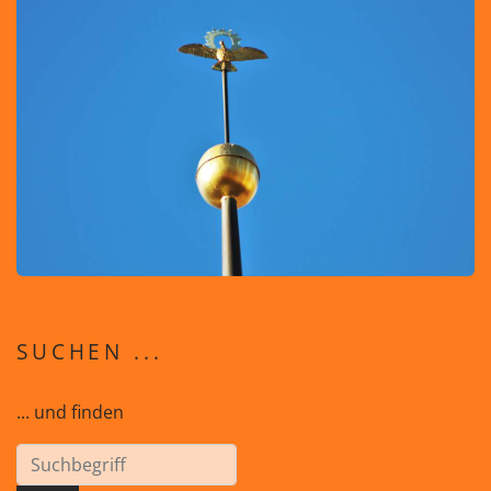
SUCHEN ...
... und finden