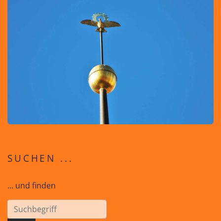
SUCHEN ...
... und finden