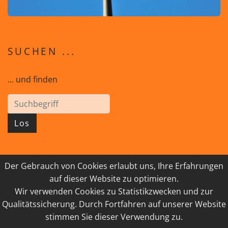
SUCHEN ...
... und finden
Los
Der Gebrauch von Cookies erlaubt uns, Ihre Erfahrungen
© 2026 GEISTreich - Diözese Innsbruck
auf dieser Website zu optimieren.
Wir verwenden Cookies zu Statistikzwecken und zur
IMPRESSUM
LINKSAMMLUNG
Qualitätssicherung. Durch Fortfahren auf unserer Website
DATENSCHUTZ
KONTAKT
stimmen Sie dieser Verwendung zu.