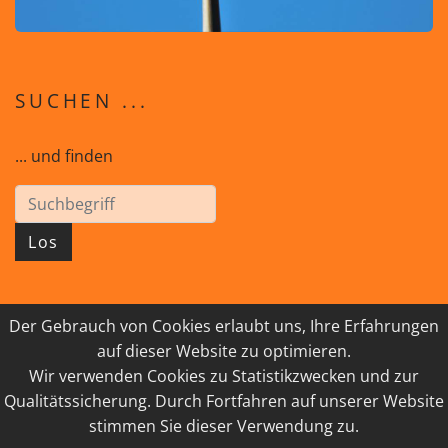
SUCHEN ...
... und finden
Los
Der Gebrauch von Cookies erlaubt uns, Ihre Erfahrungen
© 2026 GEISTreich - Diözese Innsbruck
auf dieser Website zu optimieren.
Wir verwenden Cookies zu Statistikzwecken und zur
IMPRESSUM
LINKSAMMLUNG
Qualitätssicherung. Durch Fortfahren auf unserer Website
DATENSCHUTZ
KONTAKT
stimmen Sie dieser Verwendung zu.