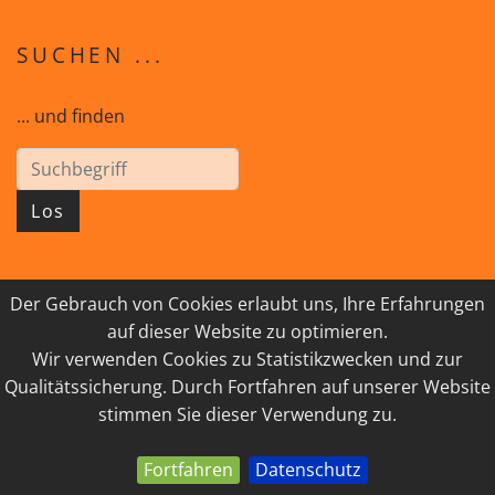
SUCHEN ...
... und finden
Los
Der Gebrauch von Cookies erlaubt uns, Ihre Erfahrungen
© 2026 GEISTreich - Diözese Innsbruck
auf dieser Website zu optimieren.
Wir verwenden Cookies zu Statistikzwecken und zur
IMPRESSUM
LINKSAMMLUNG
Qualitätssicherung. Durch Fortfahren auf unserer Website
DATENSCHUTZ
KONTAKT
stimmen Sie dieser Verwendung zu.
Fortfahren
Datenschutz
powered by webEdition CMS