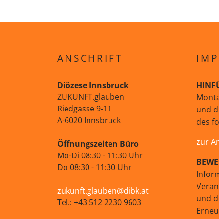
ANSCHRIFT
IMP
Diözese Innsbruck
HINF
ZUKUNFT.glauben
Monta
Riedgasse 9-11
und d
A-6020 Innsbruck
des f
zur A
Öffnungszeiten Büro
Mo-Di 08:30 - 11:30 Uhr
BEWE
Do 08:30 - 11:30 Uhr
Infor
Veran
zukunft.glauben@dibk.at
und d
Tel.: +43 512 2230 9603
Erne