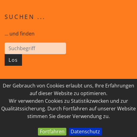
SUCHEN ...
... und finden
Los
Der Gebrauch von Cookies erlaubt uns, Ihre Erfahrungen
© 2026 GEISTreich - Diözese Innsbruck
auf dieser Website zu optimieren.
Wir verwenden Cookies zu Statistikzwecken und zur
IMPRESSUM
LINKSAMMLUNG
Qualitätssicherung. Durch Fortfahren auf unserer Website
DATENSCHUTZ
KONTAKT
stimmen Sie dieser Verwendung zu.
Fortfahren
Datenschutz
powered by webEdition CMS