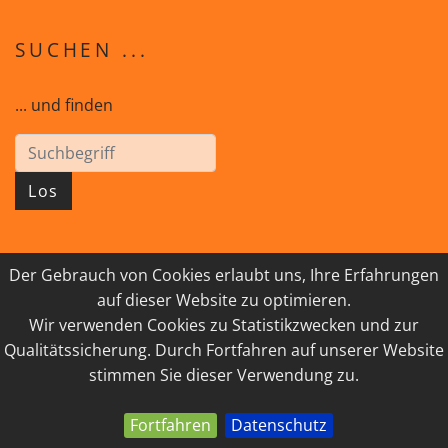
SUCHEN ...
... und finden
Los
Der Gebrauch von Cookies erlaubt uns, Ihre Erfahrungen
© 2026 GEISTreich - Diözese Innsbruck
auf dieser Website zu optimieren.
Wir verwenden Cookies zu Statistikzwecken und zur
IMPRESSUM
LINKSAMMLUNG
Qualitätssicherung. Durch Fortfahren auf unserer Website
DATENSCHUTZ
KONTAKT
stimmen Sie dieser Verwendung zu.
Fortfahren
Datenschutz
powered by webEdition CMS