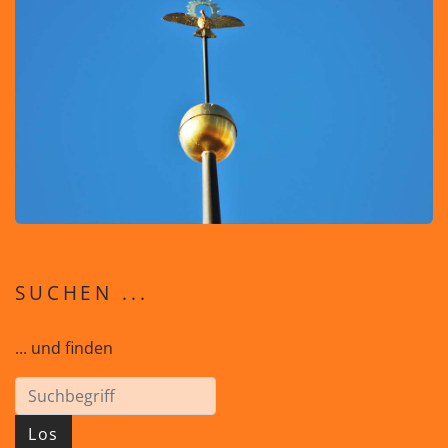
SUCHEN ...
... und finden
Los