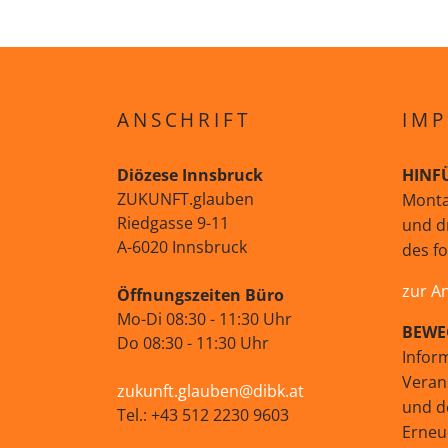
ANSCHRIFT
IMP
Diözese Innsbruck
HINF
ZUKUNFT.glauben
Monta
Riedgasse 9-11
und d
A-6020 Innsbruck
des f
zur A
Öffnungszeiten Büro
Mo-Di 08:30 - 11:30 Uhr
BEWE
Do 08:30 - 11:30 Uhr
Infor
Veran
zukunft.glauben@dibk.at
und d
Tel.: +43 512 2230 9603
Erne