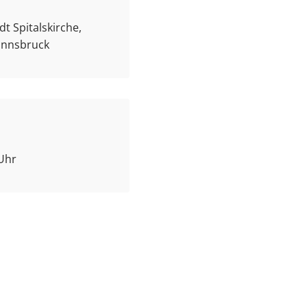
t Spitalskirche,
 Innsbruck
 Uhr