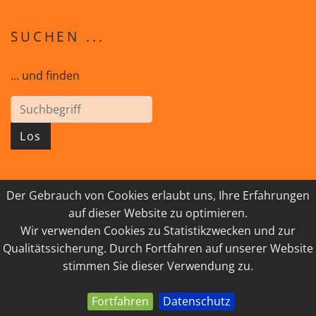
SUCHEN ...
... und finden
Los
Der Gebrauch von Cookies erlaubt uns, Ihre Erfahrungen
© 2026 GEISTreich - Diözese Innsbruck
auf dieser Website zu optimieren.
Wir verwenden Cookies zu Statistikzwecken und zur
IMPRESSUM
LINKSAMMLUNG
Qualitätssicherung. Durch Fortfahren auf unserer Website
DATENSCHUTZ
KONTAKT
stimmen Sie dieser Verwendung zu.
Fortfahren
Datenschutz
powered by webEdition CMS