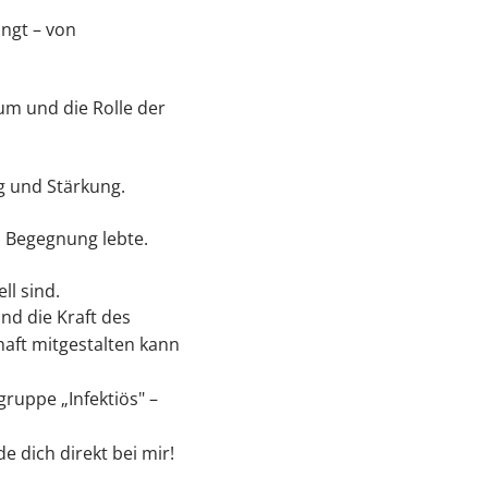
ingt – von
num und die Rolle der
g und Stärkung.
h Begegnung lebte.
ll sind.
nd die Kraft des
haft mitgestalten kann
uppe „⁠Infektiös⁠" –
 dich direkt bei mir⁠!