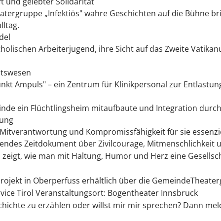
 und gelebter Solidarität
eatergruppe „Infektiös" wahre Geschichten auf die Bühne br
lltag.
del
tholischen Arbeiterjugend, ihre Sicht auf das Zweite Vatika
itswesen
nkt Ampuls" – ein Zentrum für Klinikpersonal zur Entlastun
inde ein Flüchtlingsheim mitaufbaute und Integration durc
tung
Mitverantwortung und Kompromissfähigkeit für sie essenzie
ierendes Zeitdokument über Zivilcourage, Mitmenschlichkeit u
 zeigt, wie man mit Haltung, Humor und Herz eine Gesellsc
rojekt in Oberperfuss erhältlich über die GemeindeTheatergr
vice Tirol Veranstaltungsort: Bogentheater Innsbruck
ichte zu erzählen oder willst mir mir sprechen? ⁠Dann melde