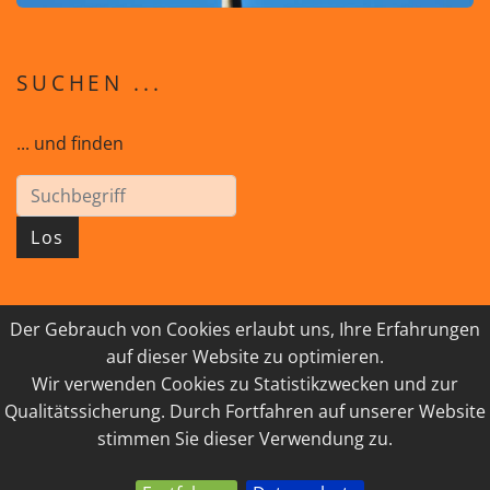
SUCHEN ...
... und finden
Los
Der Gebrauch von Cookies erlaubt uns, Ihre Erfahrungen
© 2026 GEISTreich - Diözese Innsbruck
auf dieser Website zu optimieren.
Wir verwenden Cookies zu Statistikzwecken und zur
IMPRESSUM
LINKSAMMLUNG
Qualitätssicherung. Durch Fortfahren auf unserer Website
DATENSCHUTZ
KONTAKT
stimmen Sie dieser Verwendung zu.