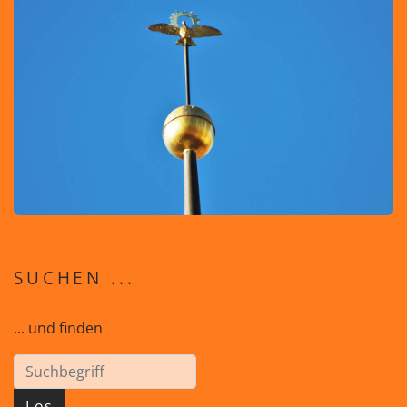
SUCHEN ...
... und finden
Los