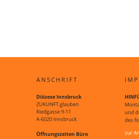
ANSCHRIFT
IMP
Diözese Innsbruck
HINF
ZUKUNFT.glauben
Monta
Riedgasse 9-11
und d
A-6020 Innsbruck
des f
zur A
Öffnungszeiten Büro