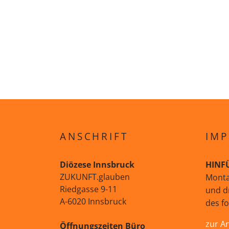
ANSCHRIFT
IMP
Diözese Innsbruck
HINF
ZUKUNFT.glauben
Monta
Riedgasse 9-11
und d
A-6020 Innsbruck
des f
zur A
Öffnungszeiten Büro