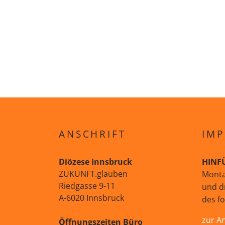
ANSCHRIFT
IMP
Diözese Innsbruck
HINF
ZUKUNFT.glauben
Monta
Riedgasse 9-11
und d
A-6020 Innsbruck
des f
zur A
Öffnungszeiten Büro