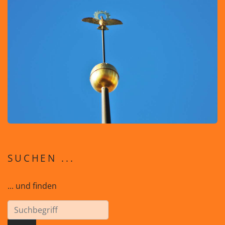
SUCHEN ...
... und finden