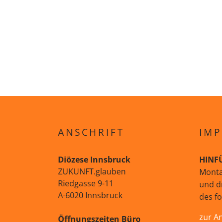
ANSCHRIFT
IMP
Diözese Innsbruck
HINF
ZUKUNFT.glauben
Monta
Riedgasse 9-11
und d
A-6020 Innsbruck
des f
zur A
Öffnungszeiten Büro