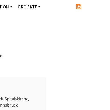
TION
PROJEKTE
de
t Spitalskirche,
 Innsbruck