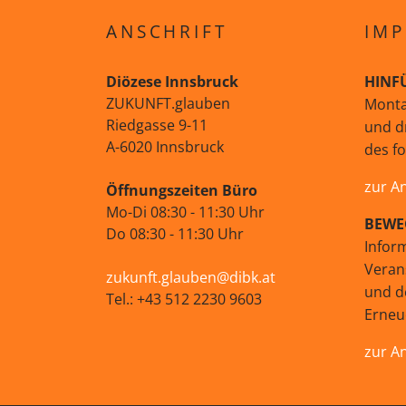
ANSCHRIFT
IMP
Diözese Innsbruck
HINF
ZUKUNFT.glauben
Monta
Riedgasse 9-11
und d
A-6020 Innsbruck
des f
zur A
Öffnungszeiten Büro
Mo-Di 08:30 - 11:30 Uhr
BEWE
Do 08:30 - 11:30 Uhr
Infor
Veran
zukunft.glauben@dibk.at
und d
Tel.: +43 512 2230 9603
Erne
zur A