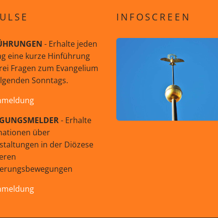
ULSE
INFOSCREEN
ÜHRUNGEN
- Erhalte jeden
g eine kurze Hinführung
rei Fragen zum Evangelium
olgenden Sonntags.
nmeldung
GUNGSMELDER
- Erhalte
mationen über
staltungen in der Diözese
eren
uerungsbewegungen
nmeldung