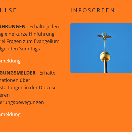
ULSE
INFOSCREEN
ÜHRUNGEN
- Erhalte jeden
g eine kurze Hinführung
rei Fragen zum Evangelium
olgenden Sonntags.
nmeldung
GUNGSMELDER
- Erhalte
mationen über
staltungen in der Diözese
eren
uerungsbewegungen
nmeldung