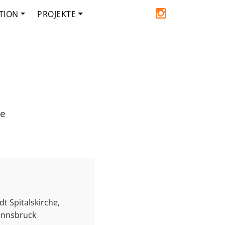
TION
PROJEKTE
de
t Spitalskirche,
 Innsbruck