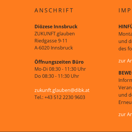
ANSCHRIFT
IMP
Diözese Innsbruck
HINF
ZUKUNFT.glauben
Monta
Riedgasse 9-11
und d
A-6020 Innsbruck
des f
zur A
Öffnungszeiten Büro
Mo-Di 08:30 - 11:30 Uhr
BEWE
Do 08:30 - 11:30 Uhr
Infor
Veran
zukunft.glauben@dibk.at
und d
Tel.: +43 512 2230 9603
Erne
zur A