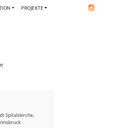
TION
PROJEKTE
de
t Spitalskirche,
 Innsbruck