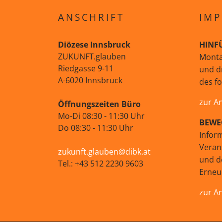
ANSCHRIFT
IMP
Diözese Innsbruck
HINF
ZUKUNFT.glauben
Monta
Riedgasse 9-11
und d
A-6020 Innsbruck
des f
zur A
Öffnungszeiten Büro
Mo-Di 08:30 - 11:30 Uhr
BEWE
Do 08:30 - 11:30 Uhr
Infor
Veran
zukunft.glauben@dibk.at
und d
Tel.: +43 512 2230 9603
Erne
zur A