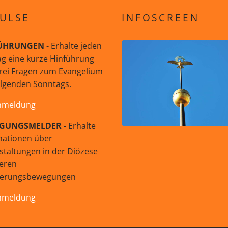
ULSE
INFOSCREEN
ÜHRUNGEN
- Erhalte jeden
g eine kurze Hinführung
rei Fragen zum Evangelium
olgenden Sonntags.
nmeldung
GUNGSMELDER
- Erhalte
mationen über
staltungen in der Diözese
eren
uerungsbewegungen
nmeldung