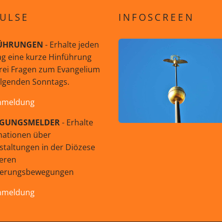
ULSE
INFOSCREEN
ÜHRUNGEN
- Erhalte jeden
g eine kurze Hinführung
rei Fragen zum Evangelium
olgenden Sonntags.
nmeldung
GUNGSMELDER
- Erhalte
mationen über
staltungen in der Diözese
eren
uerungsbewegungen
nmeldung