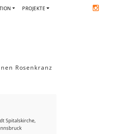
TION
PROJEKTE
inen Rosenkranz
t Spitalskirche,
 Innsbruck