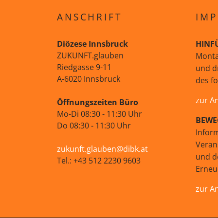
ANSCHRIFT
IMP
Diözese Innsbruck
HINF
ZUKUNFT.glauben
Monta
Riedgasse 9-11
und d
A-6020 Innsbruck
des f
zur A
Öffnungszeiten Büro
Mo-Di 08:30 - 11:30 Uhr
BEWE
Do 08:30 - 11:30 Uhr
Infor
Veran
zukunft.glauben@dibk.at
und d
Tel.: +43 512 2230 9603
Erne
zur A