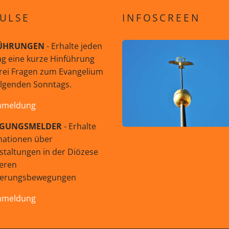
ULSE
INFOSCREEN
ÜHRUNGEN
- Erhalte jeden
g eine kurze Hinführung
rei Fragen zum Evangelium
olgenden Sonntags.
nmeldung
GUNGSMELDER
- Erhalte
mationen über
staltungen in der Diözese
eren
uerungsbewegungen
nmeldung