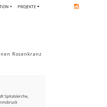
TION
PROJEKTE
inen Rosenkranz
t Spitalskirche,
 Innsbruck