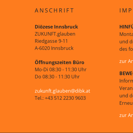
ANSCHRIFT
IMP
Diözese Innsbruck
HINF
ZUKUNFT.glauben
Monta
Riedgasse 9-11
und d
A-6020 Innsbruck
des f
zur A
Öffnungszeiten Büro
Mo-Di 08:30 - 11:30 Uhr
BEWE
Do 08:30 - 11:30 Uhr
Infor
Veran
zukunft.glauben@dibk.at
und d
Tel.: +43 512 2230 9603
Erne
zur A