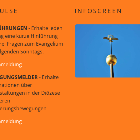
ULSE
INFOSCREEN
ÜHRUNGEN
- Erhalte jeden
g eine kurze Hinführung
rei Fragen zum Evangelium
olgenden Sonntags.
nmeldung
GUNGSMELDER
- Erhalte
mationen über
staltungen in der Diözese
eren
uerungsbewegungen
nmeldung