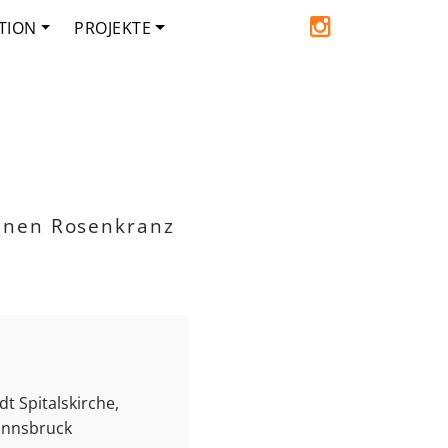
TION
PROJEKTE
inen Rosenkranz
t Spitalskirche,
 Innsbruck