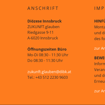
ANSCHRIFT
IMP
Diözese Innsbruck
HINF
ZUKUNFT.glauben
Monta
Riedgasse 9-11
und d
A-6020 Innsbruck
des f
zur A
Öffnungszeiten Büro
Mo-Di 08:30 - 11:30 Uhr
BEWE
Do 08:30 - 11:30 Uhr
Infor
Veran
zukunft.glauben@dibk.at
und d
Tel.: +43 512 2230 9603
Erne
zur A