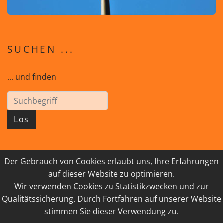
SUCHEN ...
... und finden
Los
Der Gebrauch von Cookies erlaubt uns, Ihre Erfahrungen
© 2026 GEISTreich - Diözese Innsbruck
auf dieser Website zu optimieren.
Wir verwenden Cookies zu Statistikzwecken und zur
IMPRESSUM
LINKSAMMLUNG
Qualitätssicherung. Durch Fortfahren auf unserer Website
DATENSCHUTZ
KONTAKT
stimmen Sie dieser Verwendung zu.