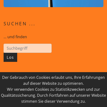
SUCHEN ...
... und finden
Los
Der Gebrauch von Cookies erlaubt uns, Ihre Erfahrungen
© 2026 GEISTreich - Diözese Innsbruck
auf dieser Website zu optimieren.
Wir verwenden Cookies zu Statistikzwecken und zur
IMPRESSUM
LINKSAMMLUNG
Qualitätssicherung. Durch Fortfahren auf unserer Website
DATENSCHUTZ
KONTAKT
stimmen Sie dieser Verwendung zu.