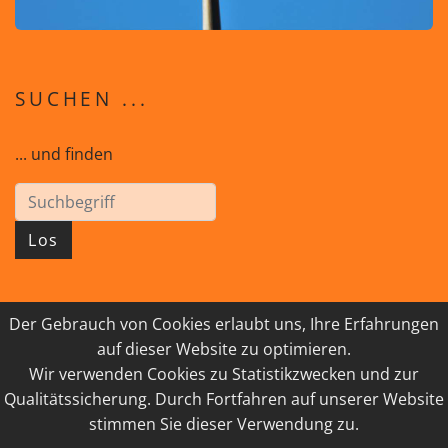
SUCHEN ...
... und finden
Los
Der Gebrauch von Cookies erlaubt uns, Ihre Erfahrungen
© 2026 GEISTreich - Diözese Innsbruck
auf dieser Website zu optimieren.
Wir verwenden Cookies zu Statistikzwecken und zur
IMPRESSUM
LINKSAMMLUNG
Qualitätssicherung. Durch Fortfahren auf unserer Website
DATENSCHUTZ
KONTAKT
stimmen Sie dieser Verwendung zu.