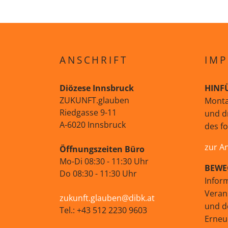
ANSCHRIFT
IMP
Diözese Innsbruck
HINF
ZUKUNFT.glauben
Monta
Riedgasse 9-11
und d
A-6020 Innsbruck
des f
zur A
Öffnungszeiten Büro
Mo-Di 08:30 - 11:30 Uhr
BEWE
Do 08:30 - 11:30 Uhr
Infor
Veran
zukunft.glauben@dibk.at
und d
Tel.: +43 512 2230 9603
Erne