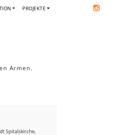
TION
PROJEKTE
den Armen.
t Spitalskirche,