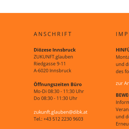
ANSCHRIFT
IMP
Diözese Innsbruck
HINF
ZUKUNFT.glauben
Monta
Riedgasse 9-11
und d
A-6020 Innsbruck
des f
zur A
Öffnungszeiten Büro
Mo-Di 08:30 - 11:30 Uhr
BEWE
Do 08:30 - 11:30 Uhr
Infor
Veran
zukunft.glauben@dibk.at
und d
Tel.: +43 512 2230 9603
Erne