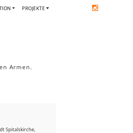
TION
PROJEKTE
den Armen.
t Spitalskirche,