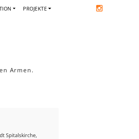
TION
PROJEKTE
den Armen.
t Spitalskirche,