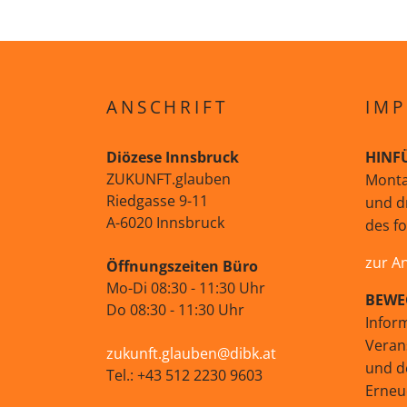
ANSCHRIFT
IMP
Diözese Innsbruck
HINF
ZUKUNFT.glauben
Monta
Riedgasse 9-11
und d
A-6020 Innsbruck
des f
zur A
Öffnungszeiten Büro
Mo-Di 08:30 - 11:30 Uhr
BEWE
Do 08:30 - 11:30 Uhr
Infor
Veran
zukunft.glauben@dibk.at
und d
Tel.: +43 512 2230 9603
Erne