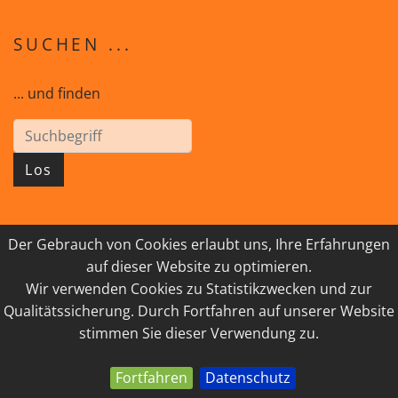
SUCHEN ...
... und finden
Los
Der Gebrauch von Cookies erlaubt uns, Ihre Erfahrungen
© 2026 GEISTreich - Diözese Innsbruck
auf dieser Website zu optimieren.
Wir verwenden Cookies zu Statistikzwecken und zur
IMPRESSUM
LINKSAMMLUNG
Qualitätssicherung. Durch Fortfahren auf unserer Website
DATENSCHUTZ
KONTAKT
stimmen Sie dieser Verwendung zu.
Fortfahren
Datenschutz
powered by webEdition CMS