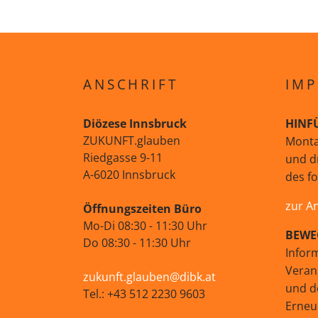
ANSCHRIFT
IMP
Diözese Innsbruck
HINF
ZUKUNFT.glauben
Monta
Riedgasse 9-11
und d
A-6020 Innsbruck
des f
zur A
Öffnungszeiten Büro
Mo-Di 08:30 - 11:30 Uhr
BEWE
Do 08:30 - 11:30 Uhr
Infor
Veran
zukunft.glauben@dibk.at
und d
Tel.: +43 512 2230 9603
Erne