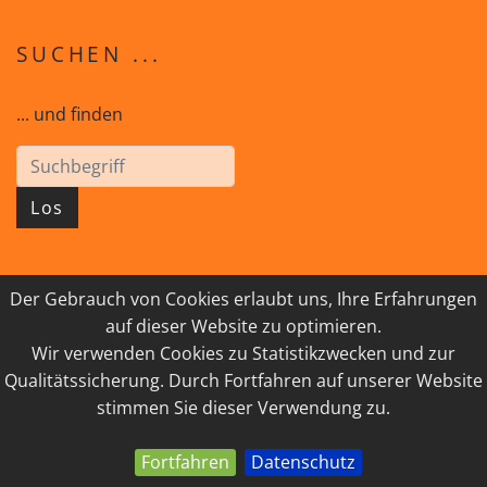
SUCHEN ...
... und finden
Los
Der Gebrauch von Cookies erlaubt uns, Ihre Erfahrungen
© 2026 GEISTreich - Diözese Innsbruck
auf dieser Website zu optimieren.
Wir verwenden Cookies zu Statistikzwecken und zur
IMPRESSUM
LINKSAMMLUNG
Qualitätssicherung. Durch Fortfahren auf unserer Website
DATENSCHUTZ
KONTAKT
stimmen Sie dieser Verwendung zu.
Fortfahren
Datenschutz
powered by webEdition CMS