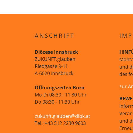
ANSCHRIFT
IMP
Diözese Innsbruck
HINF
ZUKUNFT.glauben
Monta
Riedgasse 9-11
und d
A-6020 Innsbruck
des f
zur A
Öffnungszeiten Büro
Mo-Di 08:30 - 11:30 Uhr
BEWE
Do 08:30 - 11:30 Uhr
Infor
Veran
zukunft.glauben@dibk.at
und d
Tel.: +43 512 2230 9603
Erne