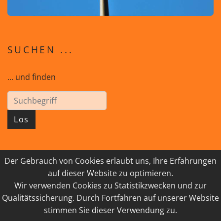
SUCHEN ...
... und finden
Los
Der Gebrauch von Cookies erlaubt uns, Ihre Erfahrungen
© 2026 GEISTreich - Diözese Innsbruck
auf dieser Website zu optimieren.
Wir verwenden Cookies zu Statistikzwecken und zur
IMPRESSUM
LINKSAMMLUNG
Qualitätssicherung. Durch Fortfahren auf unserer Website
DATENSCHUTZ
KONTAKT
stimmen Sie dieser Verwendung zu.