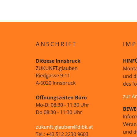
ANSCHRIFT
IMP
Diözese Innsbruck
HINF
ZUKUNFT.glauben
Monta
Riedgasse 9-11
und d
A-6020 Innsbruck
des f
zur A
Öffnungszeiten Büro
Mo-Di 08:30 - 11:30 Uhr
BEWE
Do 08:30 - 11:30 Uhr
Infor
Veran
zukunft.glauben@dibk.at
und d
Tel.: +43 512 2230 9603