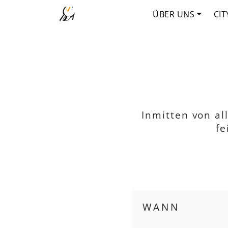
ÜBER UNS
CIT
Inmitten von al
fe
WANN