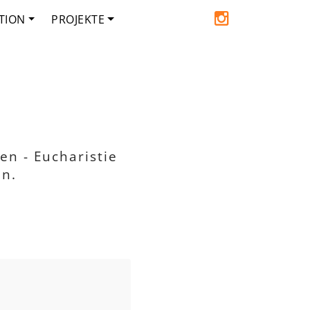
TION
PROJEKTE
en - Eucharistie
en.