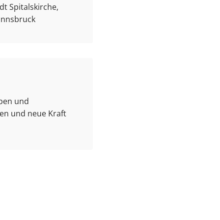
t Spitalskirche,
 Innsbruck
aben und
gen und neue Kraft