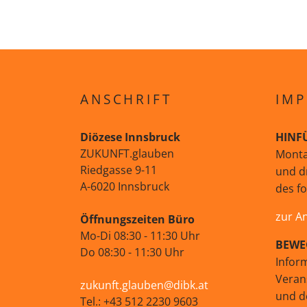
ANSCHRIFT
IMP
Diözese Innsbruck
HINF
ZUKUNFT.glauben
Monta
Riedgasse 9-11
und d
A-6020 Innsbruck
des f
zur A
Öffnungszeiten Büro
Mo-Di 08:30 - 11:30 Uhr
BEWE
Do 08:30 - 11:30 Uhr
Infor
Veran
zukunft.glauben@dibk.at
und d
Tel.: +43 512 2230 9603