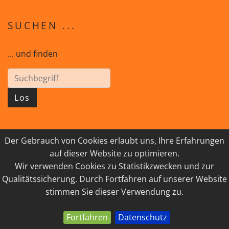
SUCHEN ...
... und finden
Los
Der Gebrauch von Cookies erlaubt uns, Ihre Erfahrungen
© 2026 GEISTreich - Diözese Innsbruck
auf dieser Website zu optimieren.
Wir verwenden Cookies zu Statistikzwecken und zur
IMPRESSUM
LINKSAMMLUNG
Qualitätssicherung. Durch Fortfahren auf unserer Website
DATENSCHUTZ
KONTAKT
stimmen Sie dieser Verwendung zu.
Fortfahren
Datenschutz
powered by webEdition CMS