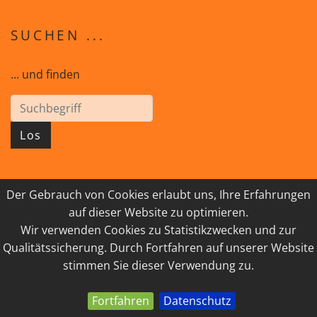
SUCHEN ...
... und finden
Los
Der Gebrauch von Cookies erlaubt uns, Ihre Erfahrungen
© 2026 GEISTreich - Diözese Innsbruck
auf dieser Website zu optimieren.
Wir verwenden Cookies zu Statistikzwecken und zur
IMPRESSUM
LINKSAMMLUNG
Qualitätssicherung. Durch Fortfahren auf unserer Website
DATENSCHUTZ
KONTAKT
stimmen Sie dieser Verwendung zu.
Fortfahren
Datenschutz
powered by webEdition CMS